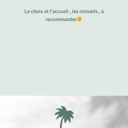
rs la
Le choix et l'accueil , les conseils , à
Un 
s et
recommander
et s
n n'a